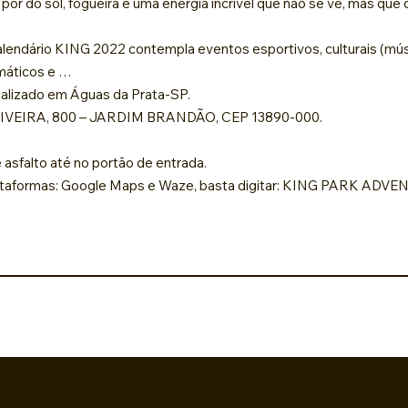
 pôr do sol, fogueira e uma energia incrível que não se vê, mas que
endário KING 2022 contempla eventos esportivos, culturais (música
máticos e …
lizado em Águas da Prata-SP.
VEIRA, 800 – JARDIM BRANDÃO, CEP 13890-000.
 asfalto até no portão de entrada.
 plataformas: Google Maps e Waze, basta digitar: KING PARK ADV