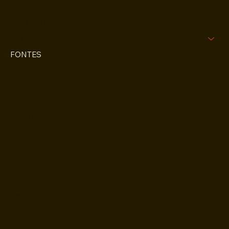
ONDE FICAR
ONDE COMER
O QUE FAZER
FONTES
BLOG
Aviso de Privacidade
e Termo de Uso
Instagram
Facebook