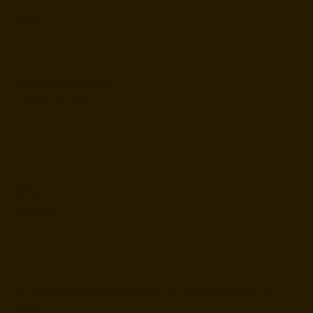
BLOG
Aviso de Privacidade
e Termo de Uso
Instagram
Facebook
© 2026 Secretarias de Turismo e Cultura de Águas da
Prata