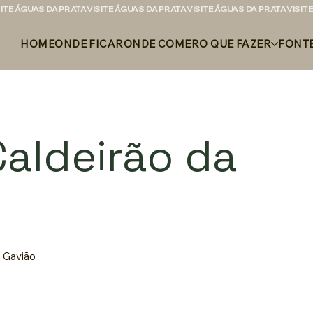
HOME
ONDE FICAR
ONDE COMER
O QUE FAZER
FONT
aldeirão da
 Gavião