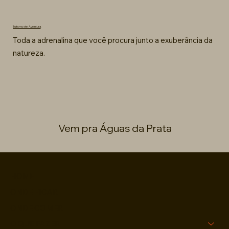
Turismo de Aventura
Toda a adrenalina que você procura junto a exuberância da
natureza.
Vem pra Águas da Prata
HOME
ONDE FICAR
ONDE COMER
O QUE FAZER