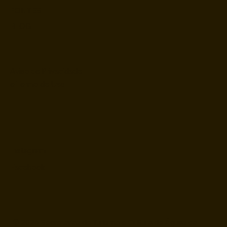
FONTES
BLOG
Aviso de Privacidade
e Termo de Uso
Instagram
Facebook
© 2026 Secretarias de Turismo e Cultura de Águas da