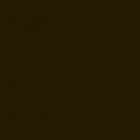
Aviso de Privacidade
e Termo de Uso
Instagram
Facebook
© 2026 Secretarias de Turismo e Cultura de Águas da
Prata