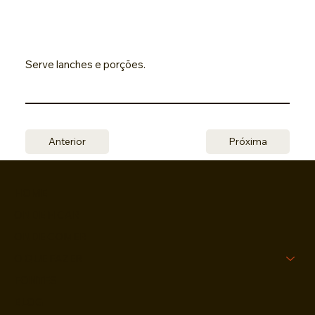
Serve lanches e porções.
Anterior
Próxima
HOME
ONDE FICAR
ONDE COMER
O QUE FAZER
FONTES
BLOG