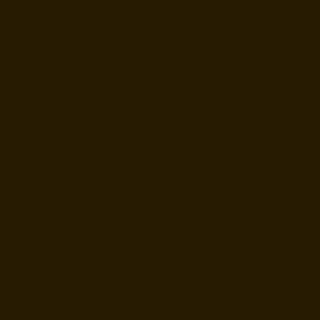
BLOG
Aviso de Privacidade
e Termo de Uso
Instagram
Facebook
© 2026 Secretarias de Turismo e Cultura de Águas da
Prata